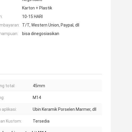
Karton + Plastik
n:
10-15 HARI
embayaran:
T/T, Western Union, Paypal, dll
mampuan:
bisa dinegosiasikan
ng total:
45mm
ng:
M14
 aplikasi:
Ubin Keramik Porselen Marmer, dll
an Kustom:
Tersedia