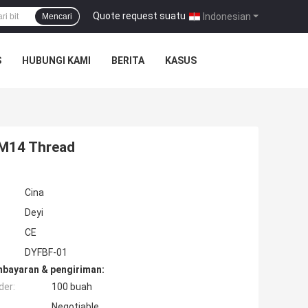
Quote request suatu
|
Indonesian
Mencari
S
HUBUNGI KAMI
BERITA
KASUS
 M14 Thread
Cina
Deyi
CE
DYFBF-01
mbayaran & pengiriman:
der:
100 buah
Negotiable