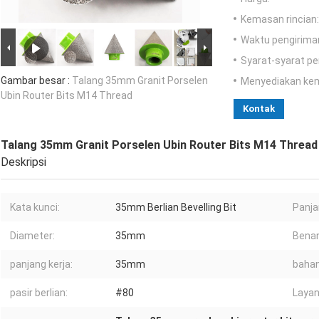
Kemasan rincian:
Waktu pengirima
Syarat-syarat p
Gambar besar :
Talang 35mm Granit Porselen
Menyediakan ke
Ubin Router Bits M14 Thread
Kontak
Talang 35mm Granit Porselen Ubin Router Bits M14 Thread
Deskripsi
Kata kunci:
35mm Berlian Bevelling Bit
Panja
Diameter:
35mm
Bena
panjang kerja:
35mm
bahan
pasir berlian:
#80
Layan