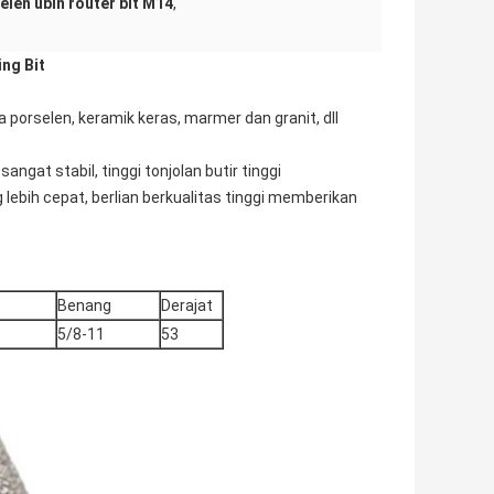
elen ubin router bit M14
,
ng Bit
orselen, keramik keras, marmer dan granit, dll
ngat stabil, tinggi tonjolan butir tinggi
lebih cepat, berlian berkualitas tinggi memberikan
Benang
Derajat
5/8-11
53