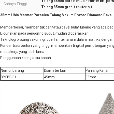
Talang 35mm porselen ubin router bit
,
pors
Cahaya Tinggi:
Talang 35mm granit router bit
35mm Ubin Marmer Porselen Talang Vakum Brazed Diamond Bevelli
Memperbesar, membentuk dan/atau bevel bulat lubang yang ada pada p
Digunakan pada penggiling sudut, mudah dioperasikan
Teknologi brazing vakum, grit berlian tertanam dalam matriks dengan sa
Konsentrasi berlian yang tinggi memberikan tingkat pemotongan yang 
masa kerja yang lebih lama
Penggunaan kering atau basah
Nomor barang
Diameter luar
Panjang Kerja
DYFBF-01
45mm
35mm