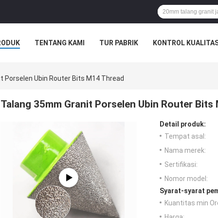
RODUK
TENTANG KAMI
TUR PABRIK
KONTROL KUALITA
t Porselen Ubin Router Bits M14 Thread
Talang 35mm Granit Porselen Ubin Router Bits
Detail produk:
Tempat asal:
Nama merek:
Sertifikasi:
Nomor model:
Syarat-syarat pe
Kuantitas min Or
Harga: