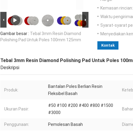
Kemasan rincian:
Waktu pengirima
Syarat-syarat p
Gambar besar :
Tebal 3mm Resin Diamond
Menyediakan ke
Polishing Pad Untuk Poles 100mm 125mm
Kontak
Tebal 3mm Resin Diamond Polishing Pad Untuk Poles 10
Deskripsi
Bantalan Poles Berlian Resin
Produk:
Keteb
Fleksibel Basah
#50 #100 #200 #400 #800 #1500
Ukuran Pasir:
Bahan
#3000
Penggunaan:
Pemolesan Basah
Diame