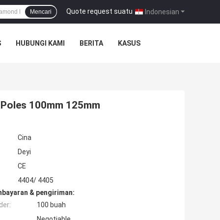
Quote request suatu
|
Indonesian
Mencari
S
HUBUNGI KAMI
BERITA
KASUS
uk Poles 100mm 125mm
Cina
Deyi
CE
4404/ 4405
mbayaran & pengiriman:
der:
100 buah
Negotiable