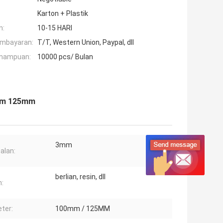
Karton + Plastik
n:
10-15 HARI
embayaran:
T/T, Western Union, Paypal, dll
mampuan:
10000 pcs/ Bulan
0mm 125mm
3mm
alan:
berlian, resin, dll
:
ter:
100mm / 125MM