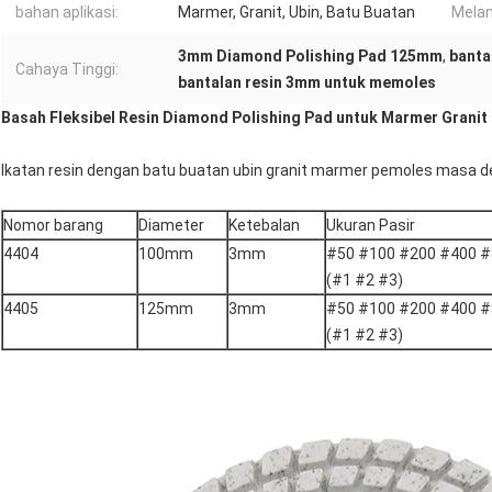
bahan aplikasi:
Marmer, Granit, Ubin, Batu Buatan
Melan
3mm Diamond Polishing Pad 125mm
,
banta
Cahaya Tinggi:
bantalan resin 3mm untuk memoles
Basah Fleksibel Resin Diamond Polishing Pad untuk Marmer Granit 
Ikatan resin dengan batu buatan ubin granit marmer pemoles masa de
Nomor barang
Diameter
Ketebalan
Ukuran Pasir
4404
100mm
3mm
#50 #100 #200 #400 #
(#1 #2 #3)
4405
125mm
3mm
#50 #100 #200 #400 #
(#1 #2 #3)