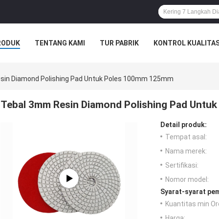
RODUK
TENTANG KAMI
TUR PABRIK
KONTROL KUALITA
sin Diamond Polishing Pad Untuk Poles 100mm 125mm
Tebal 3mm Resin Diamond Polishing Pad Unt
Detail produk:
Tempat asal:
Nama merek:
Sertifikasi:
Nomor model:
Syarat-syarat pe
Kuantitas min Or
Harga: