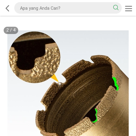
2
/
4