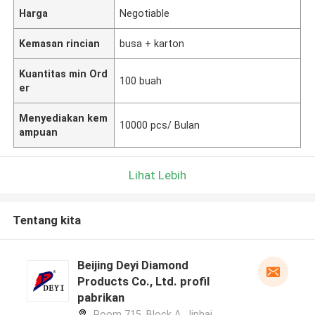
Harga
Negotiable
Kemasan rincian
busa + karton
Kuantitas min Ord
100 buah
er
Menyediakan kem
10000 pcs/ Bulan
ampuan
Lihat Lebih
Tentang kita
Beijing Deyi Diamond
Products Co., Ltd. profil
pabrikan
Room 715, Block A, Jinhai