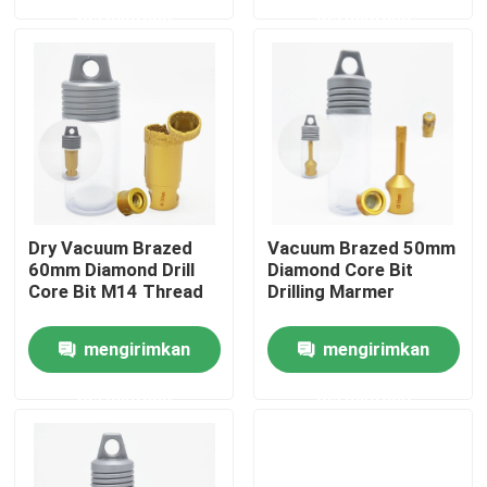
permintaan
permintaan
Produk
Alat Gergaji Berlian
Pisau Gergaji Berlian
Dry Vacuum Brazed
Vacuum Brazed 50mm
Bit Inti Bor Berlian
60mm Diamond Drill
Diamond Core Bit
Core Bit M14 Thread
Drilling Marmer
Roda Gerinda Berlian
mengirimkan
mengirimkan
permintaan
permintaan
Bantalan Poles Berlian
Roda Piala Berlian